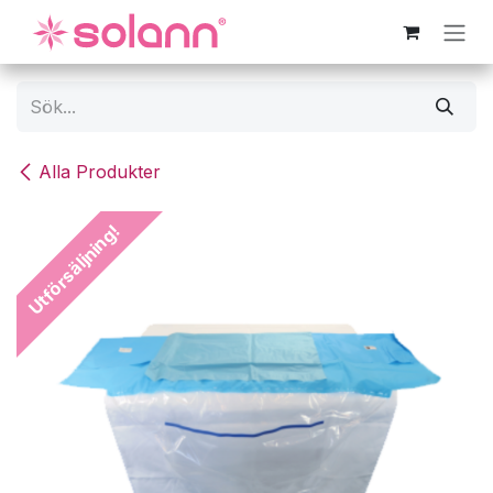
Hoppa till innehåll
Alla Produkter
Utförsäljning!