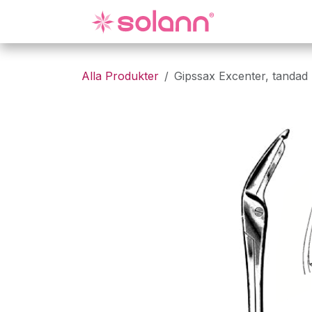
Hoppa till innehåll
Gynekologi
Alla Produkter
Gipssax Excenter, tandad