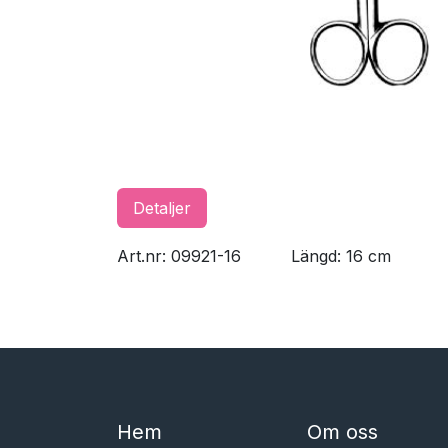
Detaljer
Art.nr: 09921-16
​Längd: 16 cm
Hem​​
Om oss