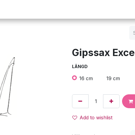
Operation
Infusion
Företaget
Webbutik
Gipssax Exce
LÄNGD
16 cm
19 cm
Add to wishlist