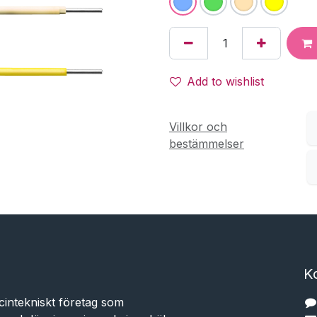
Add to wishlist
Villkor och
bestämmelser
K
cintekniskt företag som