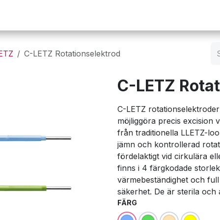
Operation
Infusion
Företaget
Webbutik
LETZ
C-LETZ Rotationselektrod
C-LETZ Rotat
C-LETZ rotationselektroder
möjliggöra precis excision vi
från traditionella LLETZ-lo
jämn och kontrollerad rotat
fördelaktigt vid cirkulära 
finns i 4 färgkodade storle
värmebeständighet och full 
säkerhet. De är sterila oc
FÄRG