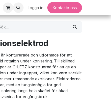
Logga in
Kontakta oss
ionselektrod
 är konturerade och utformade för att
d rotation under konisering. Till skillnad
opar är C-LETZ konstruerad för att ge en
ion under ingreppet, vilket kan vara särskilt
eller mer utmanande excisioner. Elektroderna
kar, med en tungstenögla för god
isolering längs hela skaftet för ökad
h avsedda för engångsbruk.