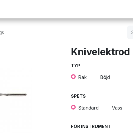
Operation
Infusion
Företaget
Webbutik
gs
Knivelektrod 
TYP
Rak
Böjd
SPETS
Standard
Vass
FÖR INSTRUMENT