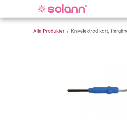
Hoppa till innehåll
Gynekologi
Alla Produkter
Knivelektrod kort, flergån