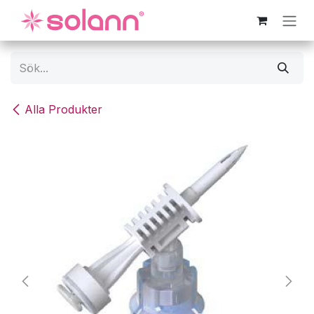
Hoppa till innehåll
Alla Produkter