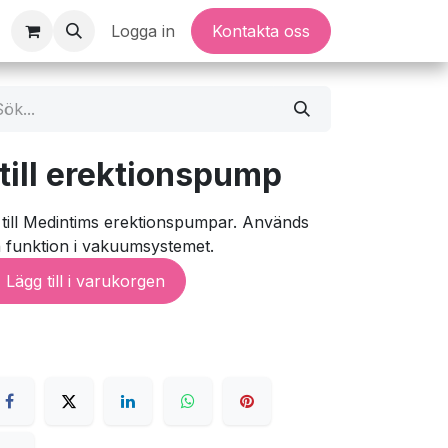
Logga in
Kontakta oss
till erektionspump
 till Medintims erektionspumpar. Används
ch funktion i vakuumsystemet.
Lägg till i varukorgen