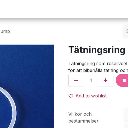
Operation
Infusion
Företaget
Webbutik
spump
Tätningsring 
Tätningsring som reservdel
för att bibehålla tätning o
Add to wishlist
Villkor och
bestämmelser