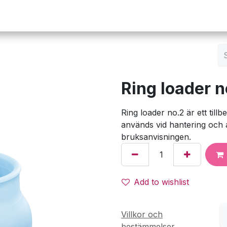
Operation
Infusion
Företaget
Webbutik
Ring loader 
Ring loader no.2 är ett till
används vid hantering och a
bruksanvisningen.
Add to wishlist
Villkor och
bestämmelser