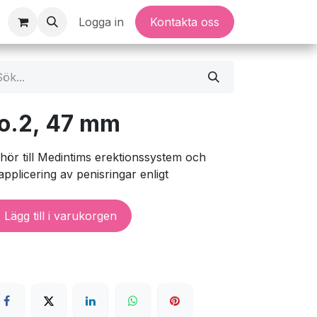
Logga in
Kontakta oss
no.2, 47 mm
behör till Medintims erektionssystem och
pplicering av penisringar enligt
Lägg till i varukorgen