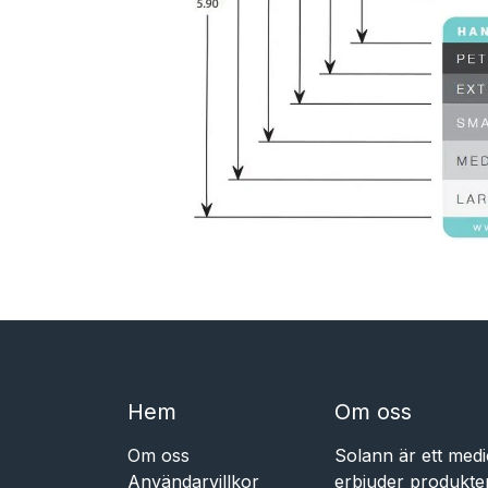
Hem​​
Om oss
Om oss
Solann är ett medi
Användarvillkor
erbjuder produkte