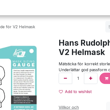
Operation
Infusion
Företaget
Webbutik
ide för V2 Helmask
Hans Rudolph
V2 Helmask
Mätsticka för korrekt stor
Underlättar god passform o
Add to wishlist
Villkor och