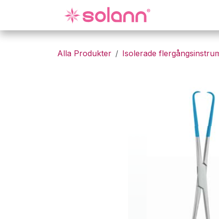
Hoppa till innehåll
Gynekologi
Alla Produkter
Isolerade flergångsinstru