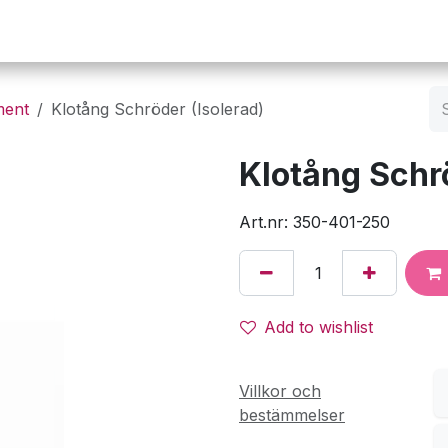
Operation
Infusion
Företaget
Webbutik
ment
Klotång Schröder (Isolerad)
Klotång Schrö
Art.nr: 350-401-250
Add to wishlist
Villkor och
bestämmelser