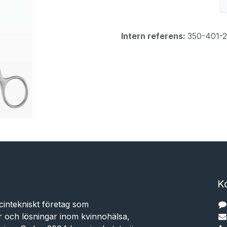
Intern referens:
350-401-
K
cintekniskt företag som
r och lösningar inom kvinnohälsa,