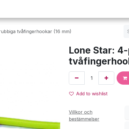
Operation
Infusion
Företaget
Webbutik
trubbiga tvåfingerhookar (16 mm)
Lone Star: 4-
tvåfingerhoo
Add to wishlist
Villkor och
bestämmelser