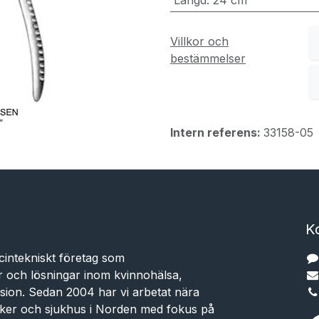
Längd
:
24 cm
Villkor och
bestämmelser
Intern referens:
33158-05
K
cintekniskt företag som
r och lösningar inom kvinnohälsa,
sion. Sedan 2004 har vi arbetat nära
niker och sjukhus i Norden med fokus på