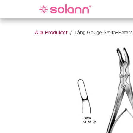
Hoppa till innehåll
Gynekologi
Alla Produkter
Tång Gouge Smith-Peter