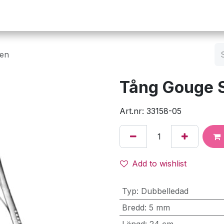
Operation
Infusion
Företaget
Webbutik
sen
Tång Gouge 
Art.nr: 33158-05
Add to wishlist
Typ
:
Dubbelledad
Bredd
:
5 mm