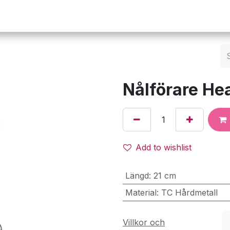
Operation
Infusion
Företaget
Webbutik
Nålförare He
Add to wishlist
Längd
:
21 cm
Material
:
TC Hårdmetall
Villkor och