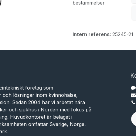
bestämmelser
Intern referens:
25245-21
K
cintekniskt företag som
r och lösningar inom kvinnohälsa,
sion. Sedan 2004 har vi arbetat nära
niker och sjukhus i Norden med fokus på
dning. Huvudkontoret är beläget i
rksamheten omfattar Sverige, Norge,
ark.