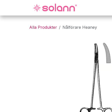
Hoppa till innehåll
Gynekologi
Alla Produkter
Nålförare Heaney