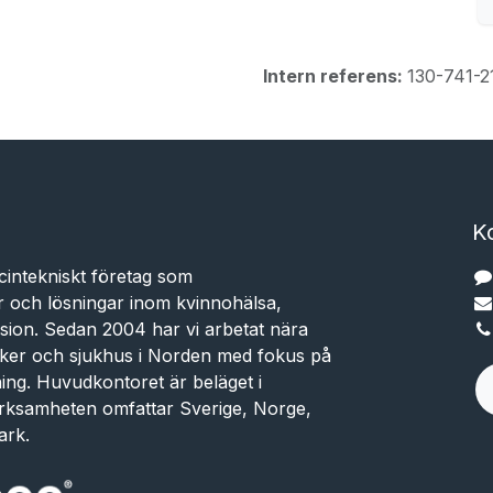
Intern referens:
130-741-2
K
cintekniskt företag som
r och lösningar inom kvinnohälsa,
sion. Sedan 2004 har vi arbetat nära
niker och sjukhus i Norden med fokus på
dning. Huvudkontoret är beläget i
rksamheten omfattar Sverige, Norge,
ark.