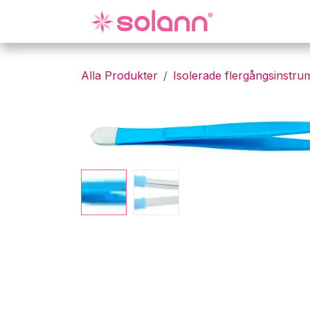
Hoppa till innehåll
Gynekologi
Alla Produkter
Isolerade flergångsinstru