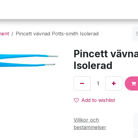
Operation
Infusion
Företaget
Webbutik
ment
Pincett vävnad Potts-smith Isolerad
Pincett vävn
Isolerad
Add to wishlist
Villkor och
bestämmelser