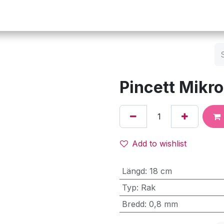
Operation
Infusion
Företaget
Webbutik
Pincett Mikro
Add to wishlist
Längd
:
18 cm
Typ
:
Rak
Bredd
:
0,8 mm