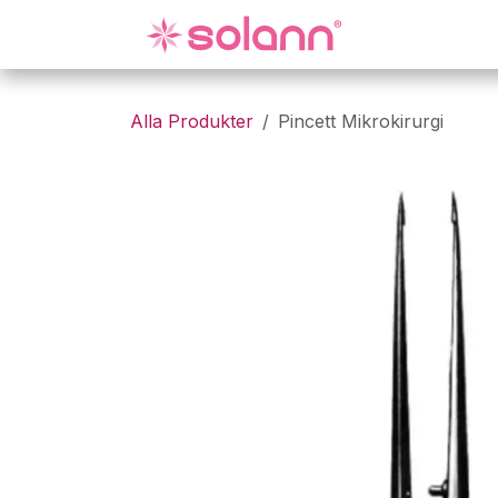
Hoppa till innehåll
Gynekologi
Alla Produkter
Pincett Mikrokirurgi