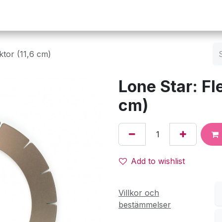
Operation
Infusion
Företaget
Webbutik
ktor (11,6 cm)
Lone Star: Fl
cm)
Add to wishlist
Villkor och
bestämmelser