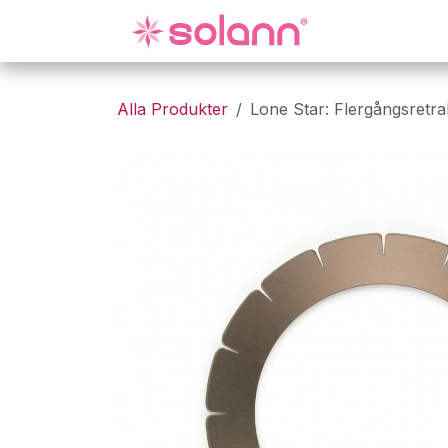
Hoppa till innehåll
Gynekologi
Alla Produkter
Lone Star: Flergångsretra