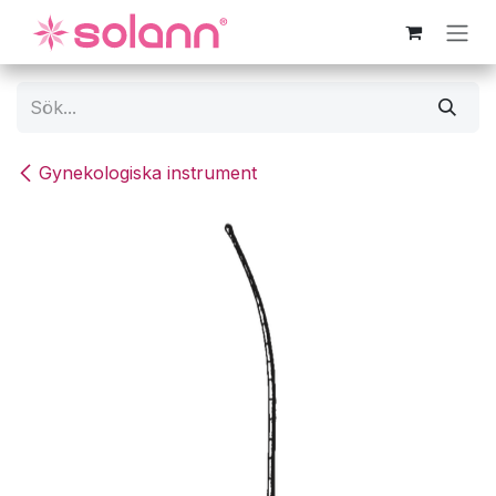
Hoppa till innehåll
Gynekologiska instrument