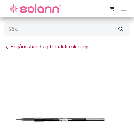
Hoppa till innehåll
Engångshandtag för elektrokirurgi