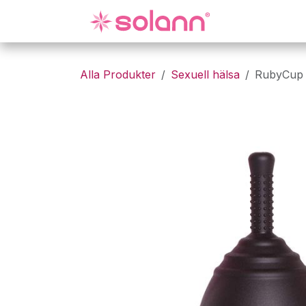
Hoppa till innehåll
Gynekologi
Alla Produkter
Sexuell hälsa
RubyCup 