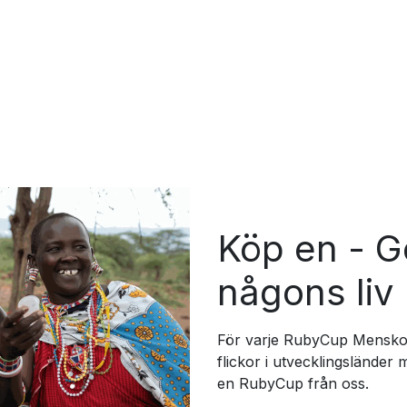
Köp en - G
någons liv
För varje RubyCup Menskopp
flickor i utvecklingsländer 
en RubyCup från oss.