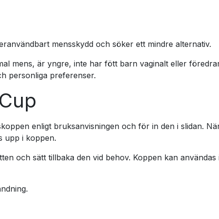
teranvändbart mensskydd och söker ett mindre alternativ.
mal mens, är yngre, inte har fött barn vaginalt eller föredr
ch personliga preferenser.
yCup
oppen enligt bruksanvisningen och för in den i slidan. När
s upp i koppen.
en och sätt tillbaka den vid behov. Koppen kan användas i
ändning.