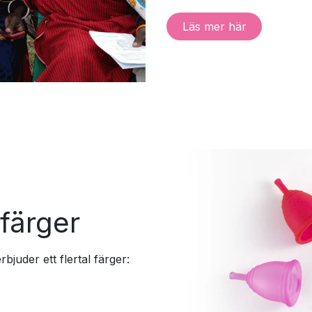
Läs me​​r här
färger
bjuder ett flertal färger: