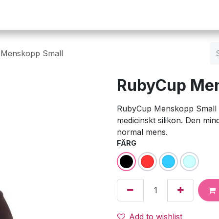
Operation
Infusion
Företaget
Webbutik
Menskopp Small
RubyCup Men
RubyCup Menskopp Small ä
medicinskt silikon. Den mind
normal mens.
FÄRG
Add to wishlist