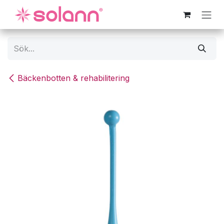
Hoppa till innehåll
Bäckenbotten & rehabilitering