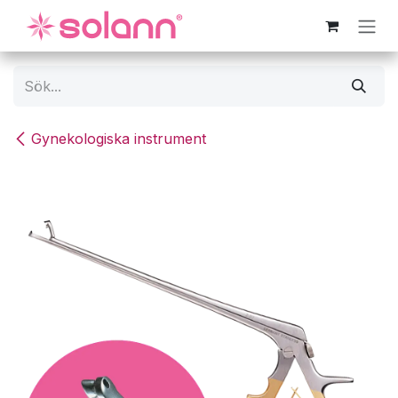
Hoppa till innehåll
Gynekologiska instrument