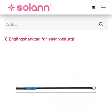
Hoppa till innehåll
Engångshandtag för elektrokirurgi