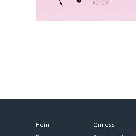
Hem​​
Om oss