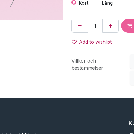
Kort
Lång
Add to wishlist
Villkor och
bestämmelser
K