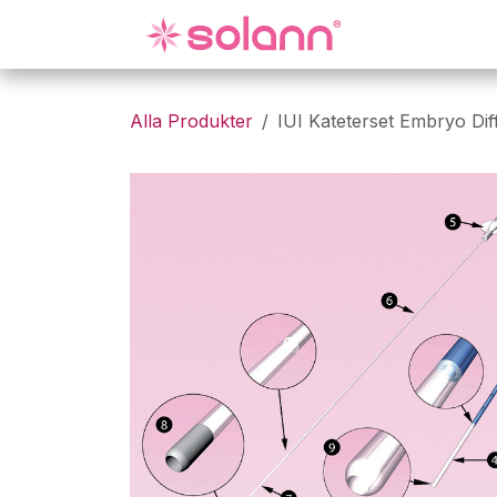
Hoppa till innehåll
Gynekologi
Alla Produkter
IUI Kateterset Embryo Diff