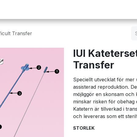
Operation
Infusion
Företaget
Webbutik
icult Transfer
IUI Kateterse
Transfer
Speciellt utvecklat för me
assisterad reproduktion. De
möjliggör en skonsam och ko
minskar risken för obehag 
Katetern är tillverkad i tran
och levereras som ett steri
STORLEK