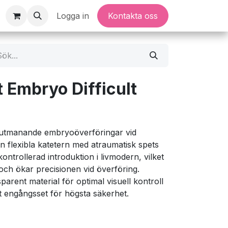
Logga in
Kontakta oss
t Embryo Difficult
r utmanande embryoöverföringar vid
n flexibla katetern med atraumatisk spets
ntrollerad introduktion i livmodern, vilket
och ökar precisionen vid överföring.
sparent material för optimal visuell kontroll
lt engångsset för högsta säkerhet.