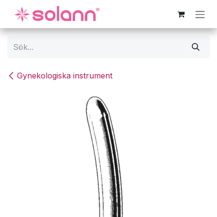
Hoppa till innehåll
Gynekologiska instrument