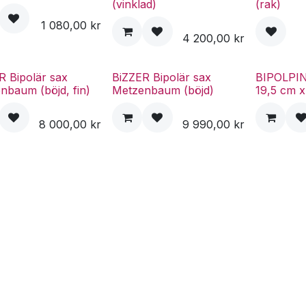
(vinklad)
(rak)
1 080,00
kr
4 200,00
kr
R Bipolär sax
BiZZER Bipolär sax
BIPOLPI
nbaum (böjd, fin)
Metzenbaum (böjd)
19,5 cm 
8 000,00
kr
9 990,00
kr