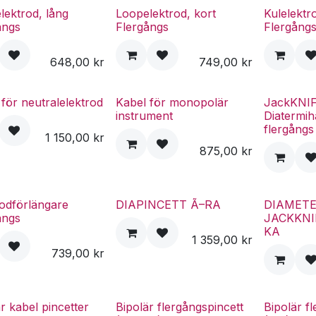
lektrod, lång
Loopelektrod, kort
Kulelektr
ångs
Flergångs
Flergång
648,00
kr
749,00
kr
 för neutralelektrod
Kabel för monopolär
JackKNI
instrument
Diatermih
flergångs
1 150,00
kr
875,00
kr
rodförlängare
DIAPINCETT Ã–RA
DIAMET
ångs
JACKKNIF
KA
1 359,00
kr
739,00
kr
r kabel pincetter
Bipolär flergångspincett
Bipolär f