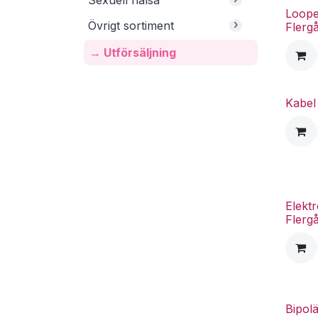
Sexuell hälsa
Loope
›
Övrigt sortiment
Flerg
→ Utförsäljning
Kabel
Elekt
Flerg
Bipolä