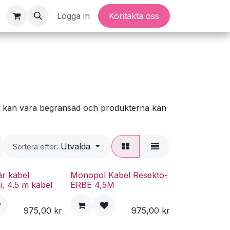
Logga in
Kontakta oss
ghet kan vara begränsad och produkterna kan
Utvalda
Sortera efter:
r kabel
Monopol Kabel Resekto-
, 4.5 m kabel
ERBE 4,5M
975,00
kr
975,00
kr