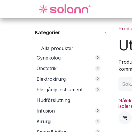
Hoppa till innehåll
Gynekologi
Produ
Kategorier
Ut
Alla produkter
›
Gynekologi
Produk
›
Obstetrik
komma
›
Elektrokirurgi
›
Flergångsinstrument
Hudförslutning
Nålel
isoler
›
Infusion
›
Kirurgi
›