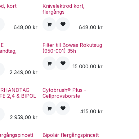
od, kort
Knivelektrod kort,
s
flergångs
648,00
kr
648,00
kr
FE
Filter till Bowas Rökutsug
andtag,
(950-001) 35h
15 000,00
kr
2 349,00
kr
ERHANDTAG
Cytobrush® Plus -
E 2,4 & BIPOL
Cellprovsborste
415,00
kr
2 959,00
kr
lergångspincett
Bipolär flergångspincett