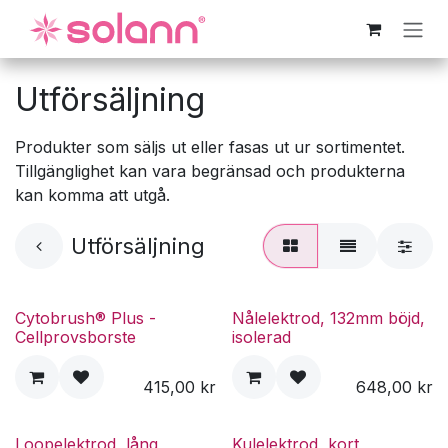
Hoppa till innehåll
Utförsäljning
Produkter som säljs ut eller fasas ut ur sortimentet.
Tillgänglighet kan vara begränsad och produkterna
kan komma att utgå.
Utförsäljning
Cytobrush® Plus -
Nålelektrod, 132mm böjd,
Cellprovsborste
isolerad
415,00
kr
648,00
kr
Loopelektrod, lång
Kulelektrod, kort