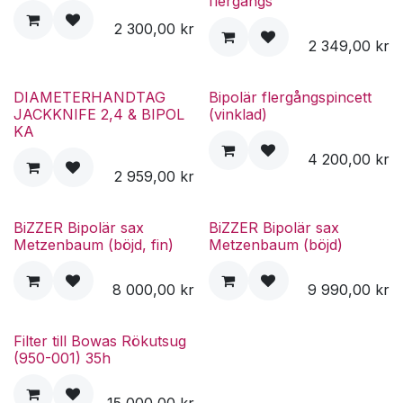
flergångs
2 300,00
kr
2 349,00
kr
DIAMETERHANDTAG
Bipolär flergångspincett
JACKKNIFE 2,4 & BIPOL
(vinklad)
KA
4 200,00
kr
2 959,00
kr
BiZZER Bipolär sax
BiZZER Bipolär sax
Metzenbaum (böjd, fin)
Metzenbaum (böjd)
8 000,00
kr
9 990,00
kr
Filter till Bowas Rökutsug
(950-001) 35h
15 000,00
kr