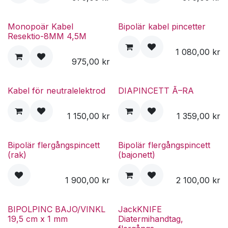
Monopoär Kabel
Bipolär kabel pincetter
Resektio-8MM 4,5M
1 080,00
kr
975,00
kr
Kabel för neutralelektrod
DIAPINCETT Ã–RA
1 150,00
kr
1 359,00
kr
Bipolär flergångspincett
Bipolär flergångspincett
(rak)
(bajonett)
1 900,00
kr
2 100,00
kr
BIPOLPINC BAJO/VINKL
JackKNIFE
19,5 cm x 1 mm
Diatermihandtag,