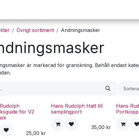
Operation
Infusion
Företaget
Webbutik
kter
Övrigt sortiment
Andningsmasker
ndningsmasker
ngsmasker är markerad för granskning. Behåll endast kateg
idan.
Sortera
Rudolph
Hans Rudolph Hatt till
Hans Ru
eksguide för V2
samplingport
Portkoppl
ask
35,00
kr
25,00
kr