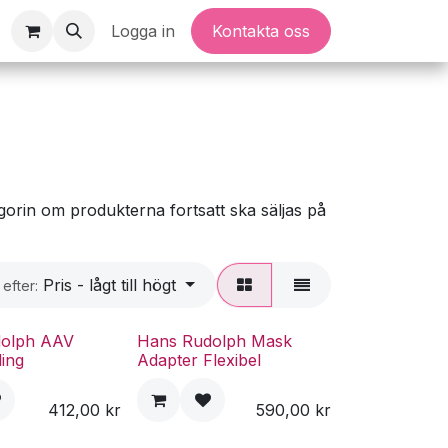
Logga in
Kontakta oss
orin om produkterna fortsatt ska säljas på
Pris - lågt till högt
 efter:
dolph AAV
Hans Rudolph Mask
ing
Adapter Flexibel
412,00
kr
590,00
kr