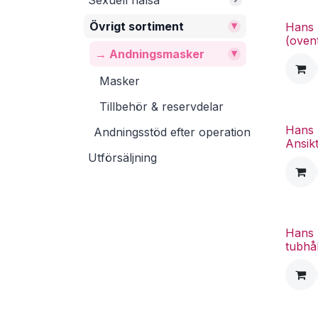
Sexuell hälsa
▾
Övrigt sortiment
Hans 
(oven
▾
→ Andningsmasker
Masker
Tillbehör & reservdelar
Hans 
Andningsstöd efter operation
Ansik
Utförsäljning
Hans 
tubhå