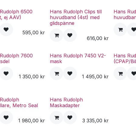
Rudolph 6500
Hans Rudolph Clips till
Hans Rud
t, ej AAV)
huvudband (4st) med
huvudba
glidspänne
595,00
kr
616,00
kr
Rudolph 7600
Hans Rudolph 7450 V2-
Hans Rud
tsdel
mask
(CPAP/Bi
1 350,00
kr
1 495,00
kr
Rudolph
Hans Rudolph
llare, Metro Seal
Maskadapter
1 980,00
kr
3 335,00
kr