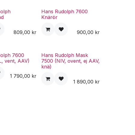
olph
Hans Rudolph 7600
nd
Knärör
809,00
kr
900,00
kr
olph 7600
Hans Rudolph Mask
L, vent, AAV)
7500 (NIV, ovent, ej AAV,
knä)
1 790,00
kr
1 890,00
kr