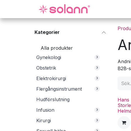
Hoppa till innehåll
Gynekologi
Produ
Kategorier
A
Alla produkter
›
Gynekologi
Andni
›
Obstetrik
B2B-s
›
Elektrokirurgi
›
Flergångsinstrument
Hudförslutning
Hans 
Storl
›
Infusion
Helm
›
Kirurgi
›