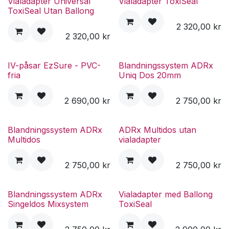
Vialadapter Universal
Vialadapter ToxiSeal
ToxiSeal Utan Ballong
2 320,00
kr
2 320,00
kr
IV-påsar EzSure - PVC-
Blandningssystem ADRx
fria
Uniq Dos 20mm
2 690,00
kr
2 750,00
kr
Blandningssystem ADRx
ADRx Multidos utan
Multidos
vialadapter
2 750,00
kr
2 750,00
kr
Blandningssystem ADRx
Vialadapter med Ballong
Singeldos Mixsystem
ToxiSeal