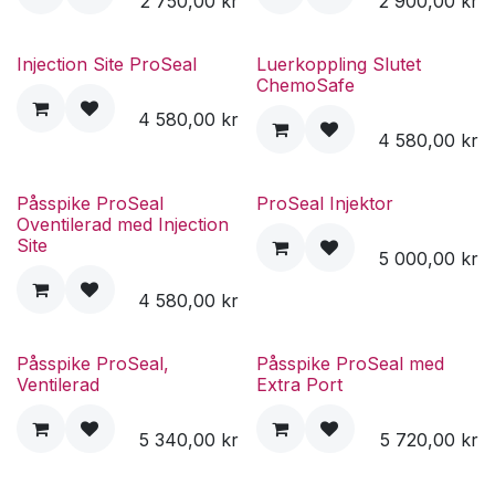
2 750,00
kr
2 900,00
kr
Injection Site ProSeal
Luerkoppling Slutet
ChemoSafe
4 580,00
kr
4 580,00
kr
Påsspike ProSeal
ProSeal Injektor
Oventilerad med Injection
Site
5 000,00
kr
4 580,00
kr
Påsspike ProSeal,
Påsspike ProSeal med
Ventilerad
Extra Port
5 340,00
kr
5 720,00
kr