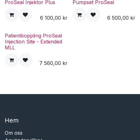
ProSeal Injektor Plus
Pumpset ProSeal
6 100,00
kr
6 500,00
kr
Patientkoppling ProSeal
Injection Site - Extended
MLL
7 560,00
kr
Hem​​
Om oss