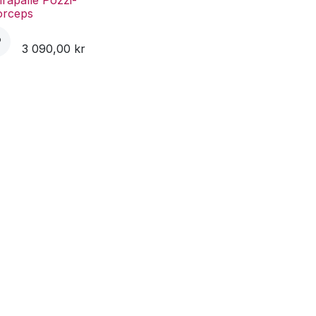
irapalle Pozzi-
orceps
3 090,00
kr