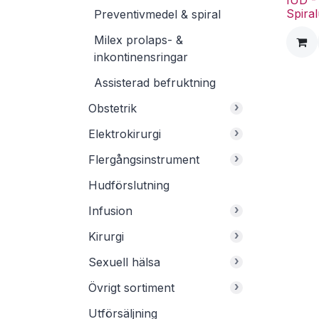
IUD -
Spira
Preventivmedel & spiral
Milex prolaps- &
inkontinensringar
Assisterad befruktning
›
Obstetrik
›
Elektrokirurgi
›
Flergångsinstrument
Hudförslutning
›
Infusion
›
Kirurgi
›
Sexuell hälsa
›
Övrigt sortiment
Utförsäljning