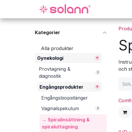
Hoppa till innehåll
Gynekologi
Produ
Kategorier
Sp
Alla produkter
▾
Gynekologi
Instru
Provtagning &
och s
›
diagnostik
▾
Engångsprodukter
Engångsbiopsitänger
Comfi
›
Vaginalspekulum
→ Spiralinsättning &
spiraluttagning