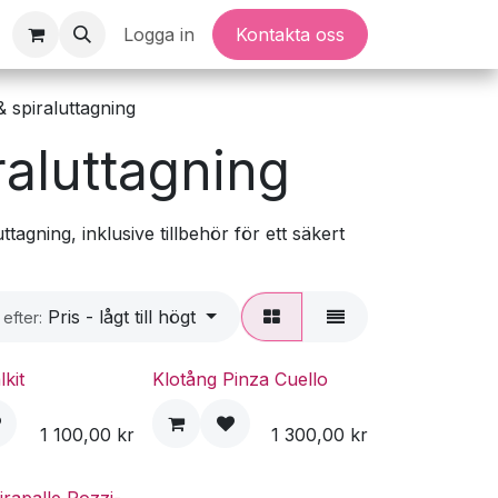
Logga in
Kontakta oss
& spiraluttagning
raluttagning
agning, inklusive tillbehör för ett säkert
Pris - lågt till högt
 efter:
lkit
Klotång Pinza Cuello
1 100,00
kr
1 300,00
kr