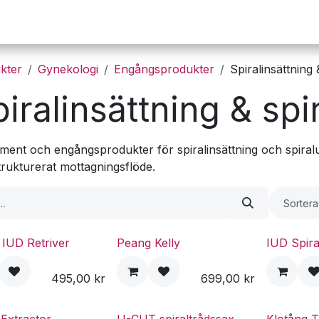
Operation
Infusion
Företaget
Webbutik
kter
Gynekologi
Engångsprodukter
Spiralinsättning 
iralinsättning & spi
ment och engångsprodukter för spiralinsättning och spiralutt
trukturerat mottagningsflöde.
Sortera
 IUD Retriver
Peang Kelly
IUD Spira
495,00
kr
699,00
kr