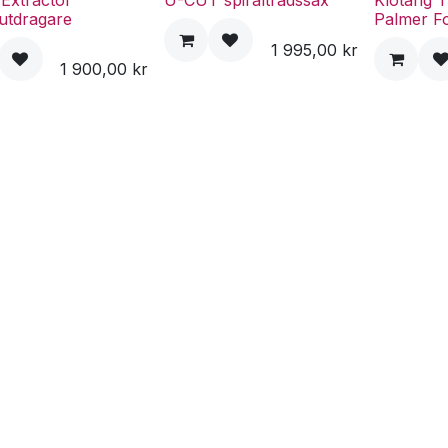
 Extractor
U-CUT spiraltrådssax
Klotång T
lutdragare
Palmer F
1 995,00
kr
1 900,00
kr