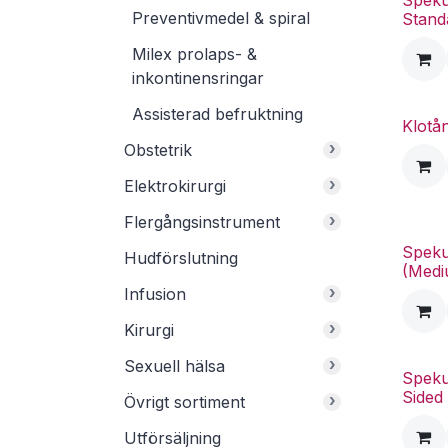
Speku
Preventivmedel & spiral
Stand
Milex prolaps- &
inkontinensringar
Assisterad befruktning
Klotå
›
Obstetrik
›
Elektrokirurgi
›
Flergångsinstrument
Speku
Hudförslutning
(Medi
›
Infusion
›
Kirurgi
›
Sexuell hälsa
Speku
Sided 
›
Övrigt sortiment
Utförsäljning