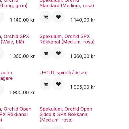
, Orchid
Spekulum, Orchid
(Long, grön)
Standard (Medium, rosa)
1 140,00
kr
1 140,00
kr
, Orchid SPX
Spekulum, Orchid SPX
(Wide, blå)
Rökkanal (Medium, rosa)
1 360,00
kr
1 360,00
kr
ractor
U-CUT spiraltrådssax
ragare
1 995,00
kr
1 900,00
kr
, Orchid Open
Spekulum, Orchid Open
SPX Rökkanal
Sided & SPX Rökkanal
å)
(Medium, rosa)