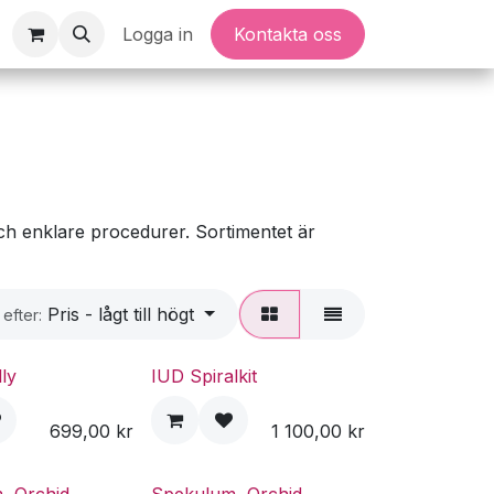
Logga in
Kontakta oss
h enklare procedurer. Sortimentet är
Pris - lågt till högt
 efter:
ly
IUD Spiralkit
699,00
kr
1 100,00
kr