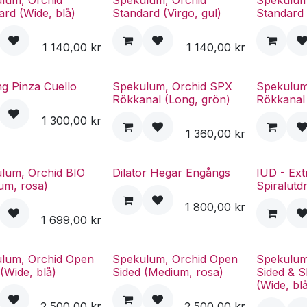
lum, Orchid
Spekulum, Orchid
Spekulum
ard (Wide, blå)
Standard (Virgo, gul)
Standard 
1 140,00
kr
1 140,00
kr
ng Pinza Cuello
Spekulum, Orchid SPX
Spekulum
Rökkanal (Long, grön)
Rökkanal 
1 300,00
kr
1 360,00
kr
lum, Orchid BIO
Dilator Hegar Engångs
IUD - Ext
um, rosa)
Spiralutd
1 800,00
kr
1 699,00
kr
lum, Orchid Open
Spekulum, Orchid Open
Spekulum
(Wide, blå)
Sided (Medium, rosa)
Sided & 
(Wide, bl
2 500,00
kr
2 500,00
kr