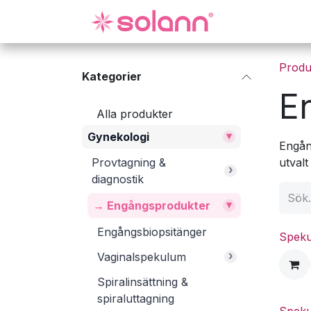
Hoppa till innehåll
Gynekologi
Produ
Kategorier
E
Alla produkter
▾
Gynekologi
Engån
Provtagning &
utvalt
›
diagnostik
▾
→ Engångsprodukter
Engångsbiopsitänger
Speku
›
Vaginalspekulum
Spiralinsättning &
spiraluttagning