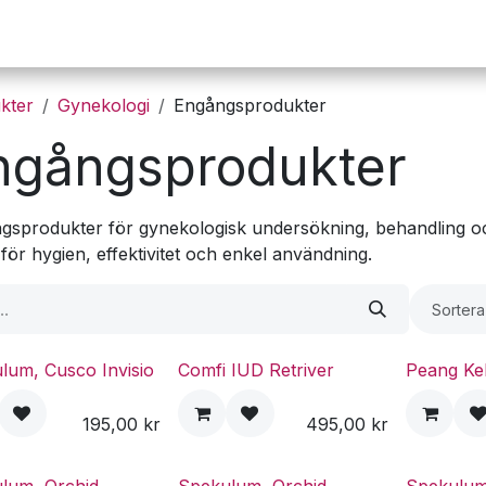
Operation
Infusion
Företaget
Webbutik
kter
Gynekologi
Engångsprodukter
ngångsprodukter
gsprodukter för gynekologisk undersökning, behandling oc
 för hygien, effektivitet och enkel användning.
Sortera
lum, Cusco Invisio
Comfi IUD Retriver
Peang Kel
195,00
kr
495,00
kr