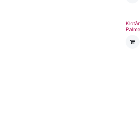
Klotån
Palme