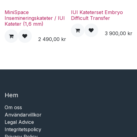
MiniSpace
IUI Kateterset Embryo
Insemineringskateter / IUI
Difficult Transfer
Kateter (1,6 mm)
3 900,00
kr
2 490,00
kr
Hem​​
Om oss
Användarvillkor
Legal Advice
Integritetspolicy
Privacy Policy