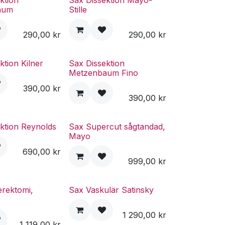
ktion
Sax Dissektion Mayo-
aum
Stille
290,00
kr
290,00
kr
ktion Kilner
Sax Dissektion
Metzenbaum Fino
390,00
kr
390,00
kr
ktion Reynolds
Sax Supercut sågtandad,
Mayo
690,00
kr
999,00
kr
erektomi,
Sax Vaskulär Satinsky
1 290,00
kr
1 119,00
kr