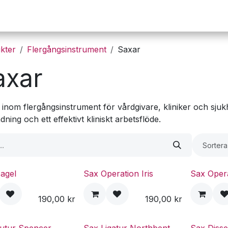
Operation
Infusion
Företaget
Webbutik
kter
Flergångsinstrument
Saxar
axar
inom flergångsinstrument för vårdgivare, kliniker och sjukh
ning och ett effektivt kliniskt arbetsflöde.
Sortera
agel
Sax Operation Iris
Sax Oper
190,00
kr
190,00
kr