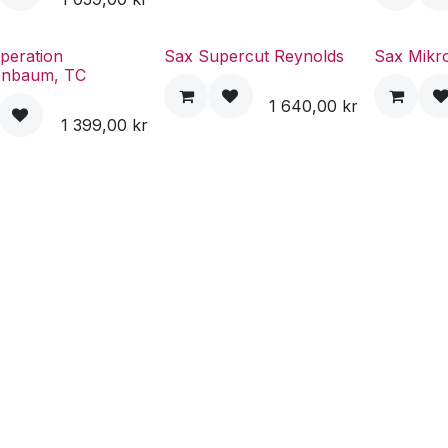
peration
Sax Supercut Reynolds
Sax Mikro
enbaum, TC
1 640,00
kr
1 399,00
kr