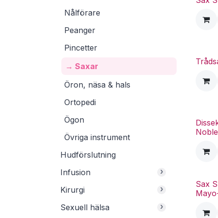
Sax S
Nålförare
Peanger
Pincetter
Tråds
→ Saxar
Öron, näsa & hals
Ortopedi
Ögon
Disse
Noble
Övriga instrument
Hudförslutning
›
Infusion
Sax S
›
Kirurgi
Mayo-
›
Sexuell hälsa