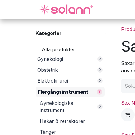
Hoppa till innehåll
Gynekologi
Produ
Kategorier
S
Alla produkter
›
Gynekologi
Saxar 
›
Obstetrik
använd
›
Elektrokirurgi
▾
Flergångsinstrument
Sax N
Gynekologiska
›
instrument
Hakar & retraktorer
Tänger