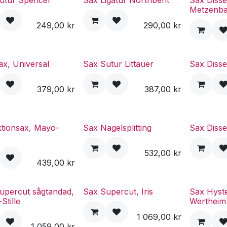
utur Spencer
Sax Ligatur Northbent
Sax Disse
Metzenb
249,00
kr
290,00
kr
ax, Universal
Sax Sutur Littauer
Sax Disse
379,00
kr
387,00
kr
ktionsax, Mayo-
Sax Nagelsplitting
Sax Disse
532,00
kr
439,00
kr
upercut sågtandad,
Sax Supercut, Iris
Sax Hyst
Stille
Wertheim
1 069,00
kr
1 059,00
kr