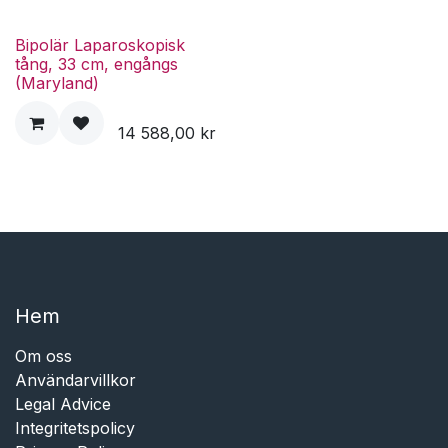
Bipolär Laparoskopisk
tång, 33 cm, engångs
(Maryland)
14 588,00
kr
Hem​​
Om oss
Användarvillkor
Legal Advice
Integritetspolicy