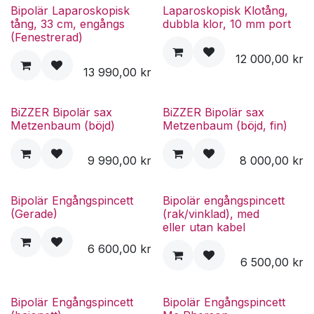
Bipolär Laparoskopisk
Laparoskopisk Klotång,
tång, 33 cm, engångs
dubbla klor, 10 mm port
(Fenestrerad)
12 000,00
kr
13 990,00
kr
BiZZER Bipolär sax
BiZZER Bipolär sax
Metzenbaum (böjd)
Metzenbaum (böjd, fin)
9 990,00
kr
8 000,00
kr
Bipolär Engångspincett
Bipolär engångspincett
(Gerade)
(rak/vinklad), med
eller utan kabel
6 600,00
kr
6 500,00
kr
Bipolär Engångspincett
Bipolär Engångspincett