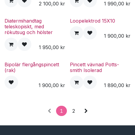
2 100,00
kr
1 990,00
kr
Diatermihandtag
Loopelektrod 15X10
teleskopiskt, med
rökutsug och hölster
1 900,00
kr
1 950,00
kr
Bipolär flergångspincett
Pincett vävnad Potts-
(rak)
smith Isolerad
1 900,00
kr
1 890,00
kr
1
2