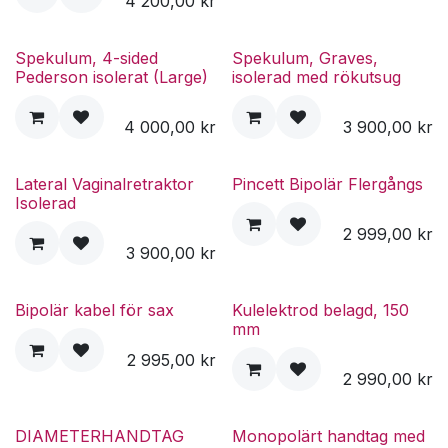
4 200,00
kr
Spekulum, 4-sided
Spekulum, Graves,
Pederson isolerat (Large)
isolerad med rökutsug
4 000,00
kr
3 900,00
kr
Lateral Vaginalretraktor
Pincett Bipolär Flergångs
Isolerad
2 999,00
kr
3 900,00
kr
Bipolär kabel för sax
Kulelektrod belagd, 150
mm
2 995,00
kr
2 990,00
kr
DIAMETERHANDTAG
Monopolärt handtag med