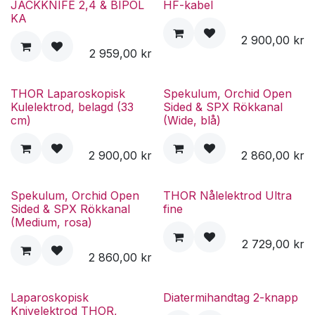
JACKKNIFE 2,4 & BIPOL
HF-kabel
KA
2 900,00
kr
2 959,00
kr
THOR Laparoskopisk
Spekulum, Orchid Open
Kulelektrod, belagd (33
Sided & SPX Rökkanal
cm)
(Wide, blå)
2 900,00
kr
2 860,00
kr
Spekulum, Orchid Open
THOR Nålelektrod Ultra
Sided & SPX Rökkanal
fine
(Medium, rosa)
2 729,00
kr
2 860,00
kr
Laparoskopisk
Diatermihandtag 2-knapp
Knivelektrod THOR,