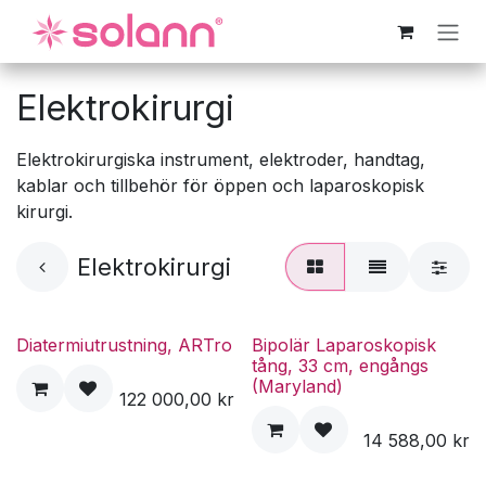
Hoppa till innehåll
Elektrokirurgi
Elektrokirurgiska instrument, elektroder, handtag,
kablar och tillbehör för öppen och laparoskopisk
kirurgi.
Elektrokirurgi
Diatermiutrustning, ARTro
Bipolär Laparoskopisk
tång, 33 cm, engångs
(Maryland)
122 000,00
kr
14 588,00
kr