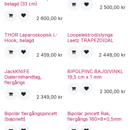
belagd (33 cm)
2 500,00
kr
2 600,00
kr
THOR Laparoskopisk L-
Loopelektrod/slynga
Hook, belagd
Leetz TRAPEZOIDAL
2 459,00
kr
2 448,00
kr
JackKNIFE
BIPOLPINC BAJO/VINKL
Diatermihandtag,
19,5 cm x 1 mm
flergångs
2 300,00
kr
2 349,00
kr
Bipolär flergångspincett
Bipolär pincett Rak,
(bajonett)
flergångs 160x8x0,5mm