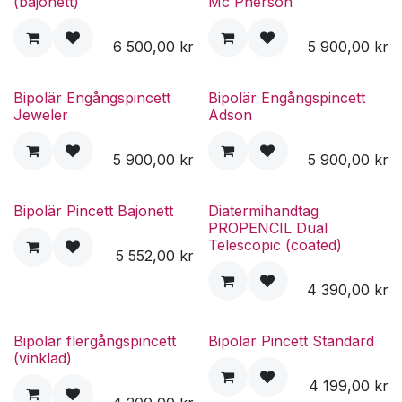
(bajonett)
Mc Pherson
6 500,00
kr
5 900,00
kr
Bipolär Engångspincett
Bipolär Engångspincett
Jeweler
Adson
5 900,00
kr
5 900,00
kr
Bipolär Pincett Bajonett
Diatermihandtag
PROPENCIL Dual
Telescopic (coated)
5 552,00
kr
4 390,00
kr
Bipolär flergångspincett
Bipolär Pincett Standard
(vinklad)
4 199,00
kr