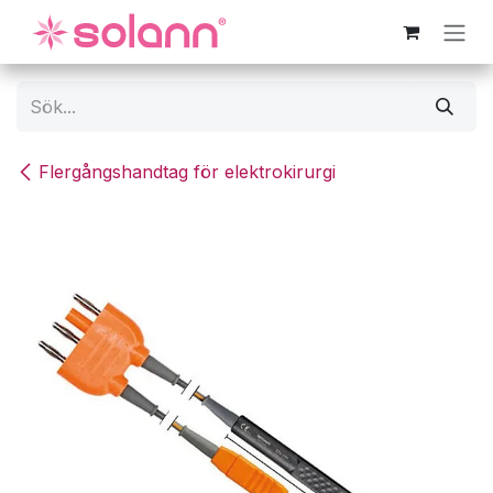
Hoppa till innehåll
Flergångshandtag för elektrokirurgi