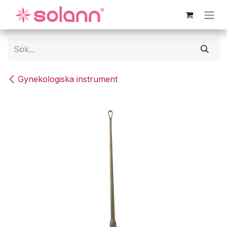
Hoppa till innehåll
Gynekologiska instrument