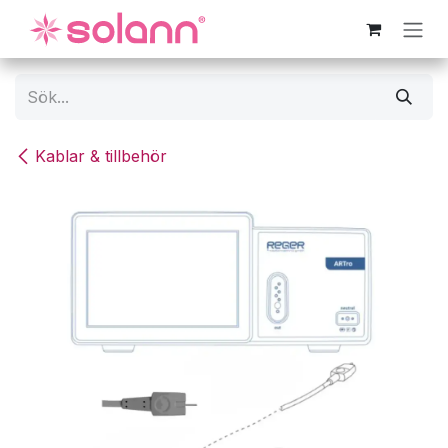
Hoppa till innehåll
Kablar & tillbehör