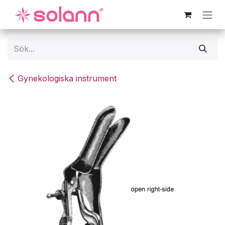
Hoppa till innehåll
Gynekologiska instrument