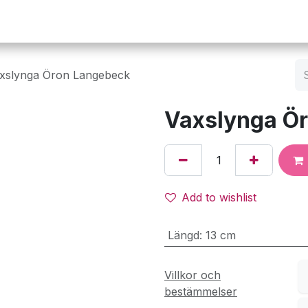
Operation
Infusion
Företaget
Webbutik
xslynga Öron Langebeck
Vaxslynga Ö
Add to wishlist
Längd
:
13 cm
Villkor och
bestämmelser