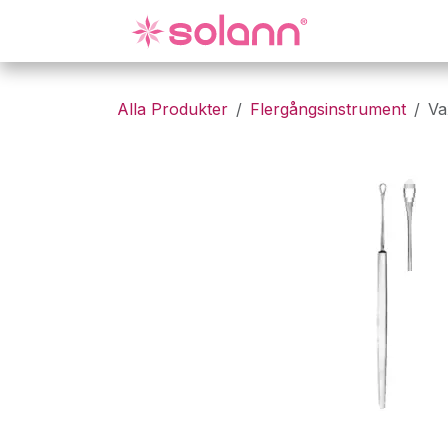
Hoppa till innehåll
Gynekologi
Alla Produkter
Flergångsinstrument
Va