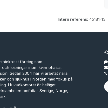
Intern referens:
45181-13
K
cintekniskt företag som
r och lösningar inom kvinnohälsa,
sion. Sedan 2004 har vi arbetat nära
niker och sjukhus i Norden med fokus på
dning. Huvudkontoret är beläget i
rksamheten omfattar Sverige, Norge,
ark.