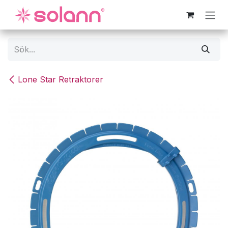
Hoppa till innehåll
Lone Star Retraktorer