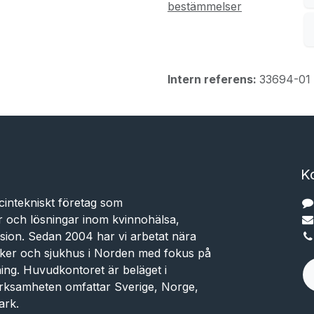
bestämmelser
Intern referens:
33694-01
K
cintekniskt företag som
r och lösningar inom kvinnohälsa,
sion. Sedan 2004 har vi arbetat nära
niker och sjukhus i Norden med fokus på
dning. Huvudkontoret är beläget i
rksamheten omfattar Sverige, Norge,
ark.