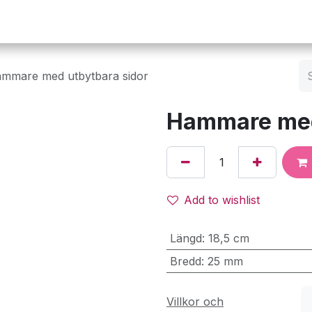
Operation
Infusion
Företaget
Webbutik
mmare med utbytbara sidor
Hammare med
Add to wishlist
Längd
:
18,5 cm
Bredd
:
25 mm
Villkor och