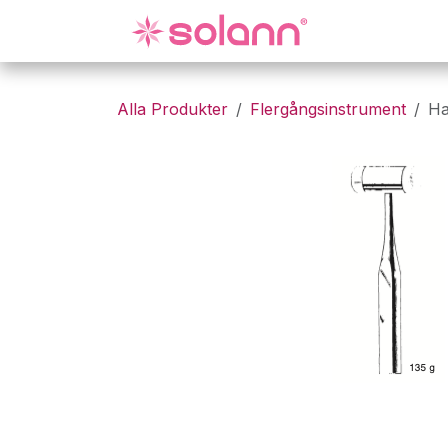
Hoppa till innehåll
Gynekologi
Alla Produkter
Flergångsinstrument
Ha