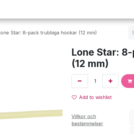
Operation
Infusion
Företaget
Webbutik
Lone Star: 8-pack trubbiga hookar (12 mm)
Lone Star: 8
(12 mm)
Add to wishlist
Villkor och
bestämmelser