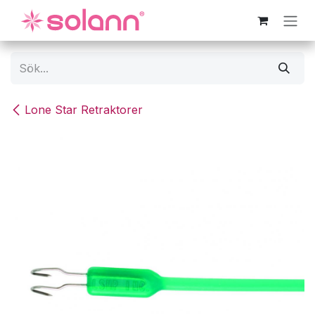
Hoppa till innehåll
Lone Star Retraktorer