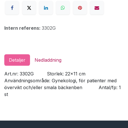
Intern referens:
3302G
Detaljer
Nedladdning
Art.nr: 3302G
​Storlek: 22x11 cm
Användningsområde: Gynekologi, för patienter med
övervikt och/eller smala bäckenben
​Antal/fp: 1
st