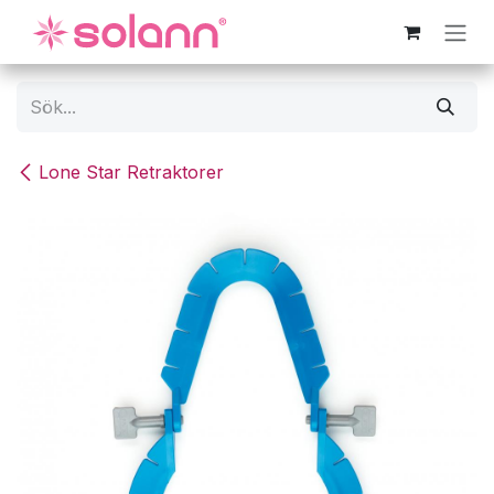
Hoppa till innehåll
Lone Star Retraktorer