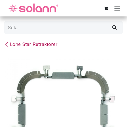
Hoppa till innehåll
Lone Star Retraktorer